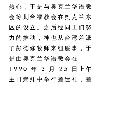
热心，于是与奥克兰华语教
会筹划台福教会在奥克兰东
区的设立。之后经同工们努
力的推动，神也从台湾差派
了彭德修牧师来纽服事，于
是由奥克兰华语教会在
1990 年 3 月 25 日上午
主日崇拜中举行差遣礼，差
派叶高明夫妇、沈振国弟兄
夫妇、何振国弟兄夫妇为开
拓同工，同时于当日下午二
点半在东区 Howick
Baptist Church 举行教会